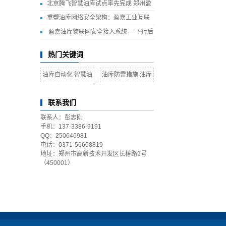
恢复之路
北京腾飞智慧油库试点率先完成 郑州盈
嘉石油工程技术有限公司全程参与建设
重塑油库网络安全架构：盈嘉工业互联
网接入与安全管理平台
盈嘉油库物联网安全接入系统----下行后
置机
热门关键词
油库自动化 智慧油
油库防雷措施 油库
库
雷电预警系统
联系我们
联系人：彭志刚
手机：137-3386-9191
QQ：250646981
电话：0371-56608819
地址：郑州市高新技术开发区长椿路9号
（450001）