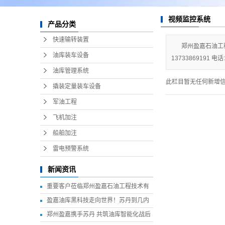
船舶加注
视频监控系统
雷电预警系统
产品分类
快速输转装置
郑州盈嘉石油工
油库装车设备
13733869191 电话
油库管理系统
此栏目暂无任何新增
撬装定量装车设备
军油工程
飞机加注
船舶加注
雷电预警系统
新闻资讯
重要客户莅临郑州盈嘉石油工程技术有
限公司参观考察 共谋智慧油库建设新篇
盈嘉油库黑科技走向世界！苏丹到几内
章
亚，国际项目遍地开花
郑州盈嘉携手苏丹 共筑油库智能化战后