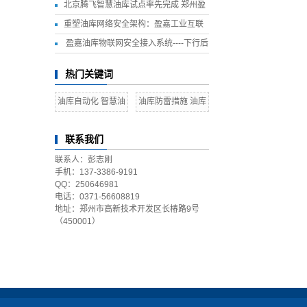
恢复之路
北京腾飞智慧油库试点率先完成 郑州盈
嘉石油工程技术有限公司全程参与建设
重塑油库网络安全架构：盈嘉工业互联
网接入与安全管理平台
盈嘉油库物联网安全接入系统----下行后
置机
热门关键词
油库自动化 智慧油
油库防雷措施 油库
库
雷电预警系统
联系我们
联系人：彭志刚
手机：137-3386-9191
QQ：250646981
电话：0371-56608819
地址：郑州市高新技术开发区长椿路9号
（450001）