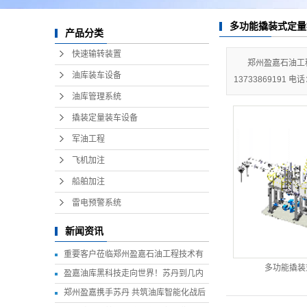
船舶加注
多功能撬装式定量
雷电预警系统
产品分类
快速输转装置
郑州盈嘉石油工
油库装车设备
13733869191 电话
油库管理系统
撬装定量装车设备
军油工程
飞机加注
船舶加注
雷电预警系统
新闻资讯
重要客户莅临郑州盈嘉石油工程技术有
多功能撬装
限公司参观考察 共谋智慧油库建设新篇
盈嘉油库黑科技走向世界！苏丹到几内
章
亚，国际项目遍地开花
郑州盈嘉携手苏丹 共筑油库智能化战后