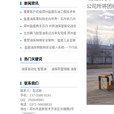
新闻资讯
公司所将团
重要客户莅临郑州盈嘉石油工程技术有
限公司参观考察 共谋智慧油库建设新篇
盈嘉油库黑科技走向世界！苏丹到几内
章
亚，国际项目遍地开花
郑州盈嘉携手苏丹 共筑油库智能化战后
恢复之路
北京腾飞智慧油库试点率先完成 郑州盈
嘉石油工程技术有限公司全程参与建设
重塑油库网络安全架构：盈嘉工业互联
网接入与安全管理平台
盈嘉油库物联网安全接入系统----下行后
置机
热门关键词
油库自动化 智慧油
油库防雷措施 油库
库
雷电预警系统
联系我们
联系人：彭志刚
手机：137-3386-9191
QQ：250646981
电话：0371-56608819
地址：郑州市高新技术开发区长椿路9号
（450001）